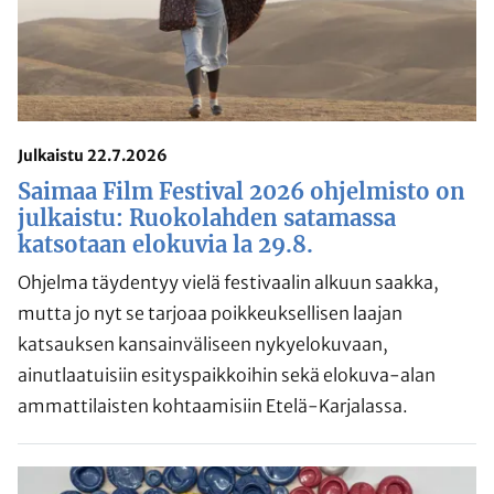
Julkaistu 22.7.2026
Saimaa Film Festival 2026 ohjelmisto on
julkaistu: Ruokolahden satamassa
katsotaan elokuvia la 29.8.
Ohjelma täydentyy vielä festivaalin alkuun saakka,
mutta jo nyt se tarjoaa poikkeuksellisen laajan
katsauksen kansainväliseen nykyelokuvaan,
ainutlaatuisiin esityspaikkoihin sekä elokuva-alan
ammattilaisten kohtaamisiin Etelä-Karjalassa.