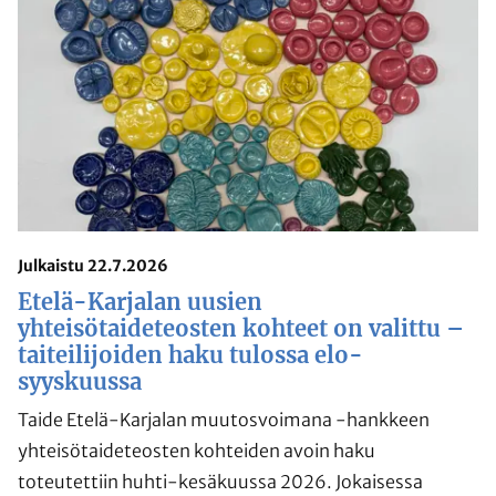
Julkaistu 22.7.2026
Etelä-Karjalan uusien
yhteisötaideteosten kohteet on valittu –
taiteilijoiden haku tulossa elo-
syyskuussa
Taide Etelä-Karjalan muutosvoimana -hankkeen
yhteisötaideteosten kohteiden avoin haku
toteutettiin huhti-kesäkuussa 2026. Jokaisessa