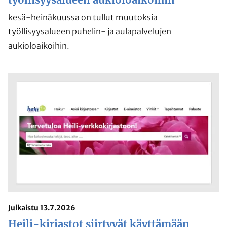
kesä-heinäkuussa on tullut muutoksia
työllisyysalueen puhelin- ja aulapalvelujen
aukioloaikoihin.
Julkaistu 13.7.2026
Heili-kirjastot siirtyvät käyttämään