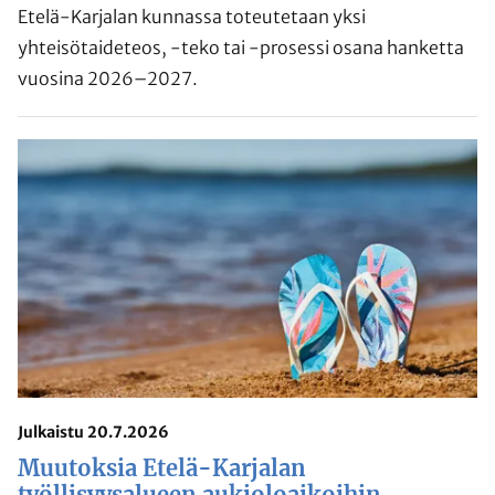
Etelä-Karjalan kunnassa toteutetaan yksi
yhteisötaideteos, -teko tai -prosessi osana hanketta
vuosina 2026–2027.
Julkaistu 20.7.2026
Muutoksia Etelä-Karjalan
työllisyysalueen aukioloaikoihin