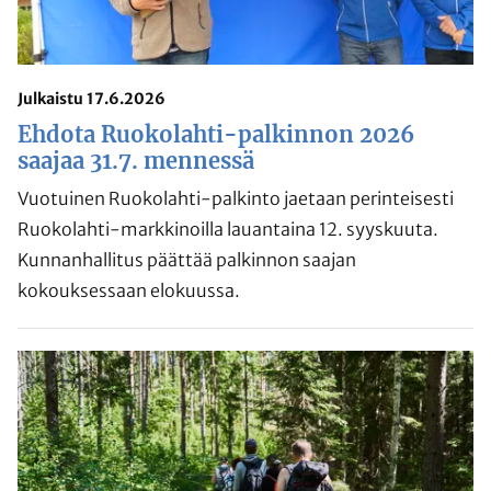
Julkaistu 17.6.2026
Ehdota Ruokolahti-palkinnon 2026
saajaa 31.7. mennessä
Vuotuinen Ruokolahti-palkinto jaetaan perinteisesti
Ruokolahti-markkinoilla lauantaina 12. syyskuuta.
Kunnanhallitus päättää palkinnon saajan
kokouksessaan elokuussa.