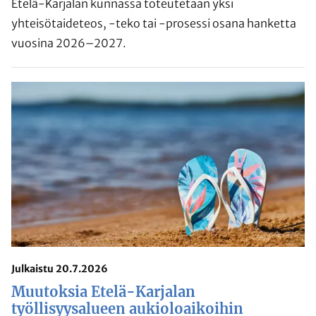
Etelä-Karjalan kunnassa toteutetaan yksi
yhteisötaideteos, -teko tai -prosessi osana hanketta
vuosina 2026–2027.
Julkaistu 20.7.2026
Muutoksia Etelä-Karjalan
työllisyysalueen aukioloaikoihin