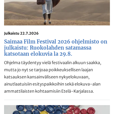
Julkaistu 22.7.2026
Saimaa Film Festival 2026 ohjelmisto on
julkaistu: Ruokolahden satamassa
katsotaan elokuvia la 29.8.
Ohjelma täydentyy vielä festivaalin alkuun saakka,
mutta jo nyt se tarjoaa poikkeuksellisen laajan
katsauksen kansainväliseen nykyelokuvaan,
ainutlaatuisiin esityspaikkoihin sekä elokuva-alan
ammattilaisten kohtaamisiin Etelä-Karjalassa.