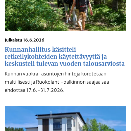
Julkaistu 16.6.2026
Kunnanhallitus käsitteli
retkeilykohteiden käytettävyyttä ja
keskusteli tulevan vuoden talousarviosta
Kunnan vuokra-asuntojen hintoja korotetaan
maltillisesti ja Ruokolahti-palkinnon saajaa saa
ehdottaa 17.6.-31.7.2026.