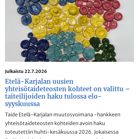
Julkaistu 22.7.2026
Etelä-Karjalan uusien
yhteisötaideteosten kohteet on valittu –
taiteilijoiden haku tulossa elo-
syyskuussa
Taide Etelä-Karjalan muutosvoimana -hankkeen
yhteisötaideteosten kohteiden avoin haku
toteutettiin huhti-kesäkuussa 2026. Jokaisessa