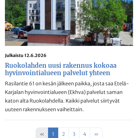
Julkaistu 12.6.2026
Ruokolahden uusi rakennus kokoaa
hyvinvointialueen palvelut yhteen
Rasilantie 61 on kesän jälkeen paikka, josta saa Etelä-
Karjalan hyvinvointialueen (Ekhva) palvelut saman
katon alta Ruokolahdella. Kaikki palvelut siirtyvät
uuteen rakennukseen vaiheittain.
«
1
2
3
4
»