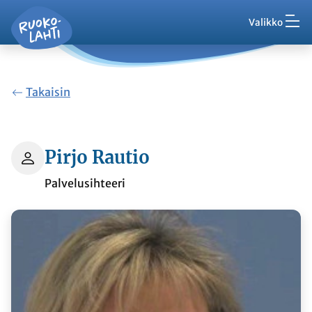
Hak
Siirry pääsisältöön
Siirry päävalikkoon
Valikko
Ruokolahti - etusivu
Palaute
Ajankohtaista
Takaisin
VisitRuokolahti
Pirjo Rautio
Palvelusihteeri