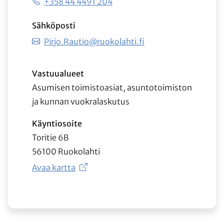
+358 44 4491 204
Sähköposti
Pirjo.Rautio@ruokolahti.fi
Vastuualueet
Asumisen toimistoasiat, asuntotoimiston
ja kunnan vuokralaskutus
Käyntiosoite
Toritie 6B
56100 Ruokolahti
Avaa kartta