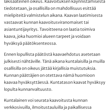
lakisääteinen oikeus. Kaavoituksen käynnistämisestä
tiedotetaan, ja osallisilla on mahdollisuus esittää
mielipiteitä valmistelun aikana. Kaavan laatimisesta
vastaavat kunnan kaavoitusviranomaiset tai
asiantuntijayritys. Tavoitteena on laatia toimiva
kaava, joka huomioi alueen tarpeet ja voidaan
hyväksyä päätöksenteossa.
Ennen lopullista päätöstä kaavaehdotus asetetaan
julkisesti nähtäville. Tänä aikana kuntalaisilla ja muilla
osallisilla on oikeus jättää kirjallisia muistutuksia.
Kunnan päättäjien on otettava nämä huomioon
kaavaa hyväksyttäessä. Kuntatason kaavat hyväksyy
lopulta kunnanvaltuusto.
Kuntalainen voi seurata kaavoitusta kunnan
verkkosivuilla, ilmoitustauluilla ja paikallisessa