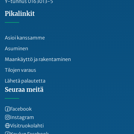
Y-tunnus 0163013-5
Pikalinkit
Asioi kanssamme
Asuminen
Maankäyttö ja rakentaminen
Tilojen varaus
Lähetä palautetta
Seuraa meitä
Facebook
Instagram
Visitruokolahti