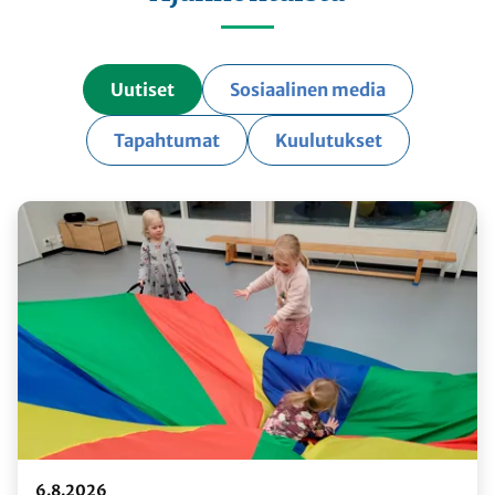
Uutiset
Sosiaalinen media
Tapahtumat
Kuulutukset
6.8.2026