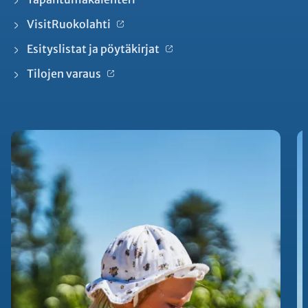
VisitRuokolahti
Esityslistat ja pöytäkirjat
Tilojen varaus