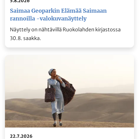
5.8.2026
Saimaa Geoparkin Elämää Saimaan
rannoilla -valokuvanäyttely
Näyttely on nähtävillä Ruokolahden kirjastossa
30.8. saakka.
22.7.2026