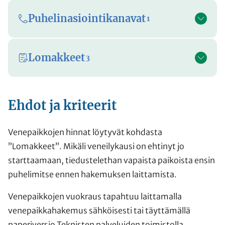
Puhelinasiointikanavat
1
Lomakkeet
3
Ehdot ja kriteerit
Venepaikkojen hinnat löytyvät kohdasta
”Lomakkeet”. Mikäli veneilykausi on ehtinyt jo
starttaamaan, tiedustelethan vapaista paikoista ensin
puhelimitse ennen hakemuksen laittamista.
Venepaikkojen vuokraus tapahtuu laittamalla
venepaikkahakemus sähköisesti tai täyttämällä
paperiversio Teknisten palveluiden toimistolla.