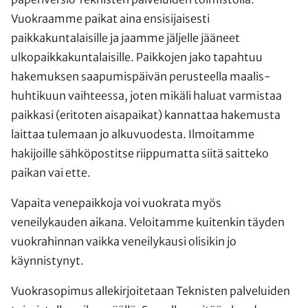
Vuokraamme paikat aina ensisijaisesti
paikkakuntalaisille ja jaamme jäljelle jääneet
ulkopaikkakuntalaisille. Paikkojen jako tapahtuu
hakemuksen saapumispäivän perusteella maalis-
huhtikuun vaihteessa, joten mikäli haluat varmistaa
paikkasi (eritoten aisapaikat) kannattaa hakemusta
laittaa tulemaan jo alkuvuodesta. Ilmoitamme
hakijoille sähköpostitse riippumatta siitä saitteko
paikan vai ette.
Vapaita venepaikkoja voi vuokrata myös
veneilykauden aikana. Veloitamme kuitenkin täyden
vuokrahinnan vaikka veneilykausi olisikin jo
käynnistynyt.
Vuokrasopimus allekirjoitetaan Teknisten palveluiden