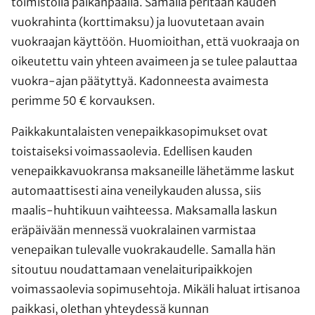
toimistolla paikanpäällä. Samalla peritään kauden
vuokrahinta (korttimaksu) ja luovutetaan avain
vuokraajan käyttöön. Huomioithan, että vuokraaja on
oikeutettu vain yhteen avaimeen ja se tulee palauttaa
vuokra-ajan päätyttyä. Kadonneesta avaimesta
perimme 50 € korvauksen.
Paikkakuntalaisten venepaikkasopimukset ovat
toistaiseksi voimassaolevia. Edellisen kauden
venepaikkavuokransa maksaneille lähetämme laskut
automaattisesti aina veneilykauden alussa, siis
maalis-huhtikuun vaihteessa. Maksamalla laskun
eräpäivään mennessä vuokralainen varmistaa
venepaikan tulevalle vuokrakaudelle. Samalla hän
sitoutuu noudattamaan venelaituripaikkojen
voimassaolevia sopimusehtoja. Mikäli haluat irtisanoa
paikkasi, olethan yhteydessä kunnan