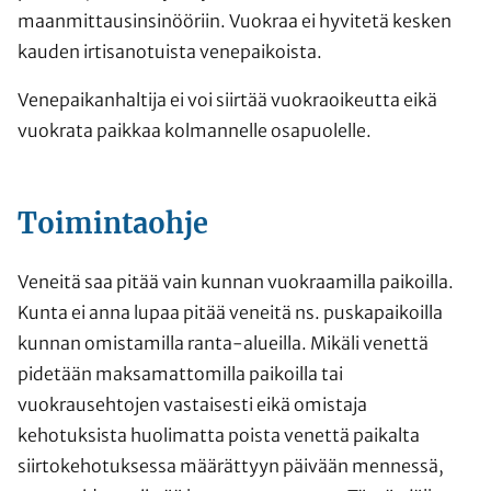
maanmittausinsinööriin. Vuokraa ei hyvitetä kesken
kauden irtisanotuista venepaikoista.
Venepaikanhaltija ei voi siirtää vuokraoikeutta eikä
vuokrata paikkaa kolmannelle osapuolelle.
Toimintaohje
Veneitä saa pitää vain kunnan vuokraamilla paikoilla.
Kunta ei anna lupaa pitää veneitä ns. puskapaikoilla
kunnan omistamilla ranta-alueilla. Mikäli venettä
pidetään maksamattomilla paikoilla tai
vuokrausehtojen vastaisesti eikä omistaja
kehotuksista huolimatta poista venettä paikalta
siirtokehotuksessa määrättyyn päivään mennessä,