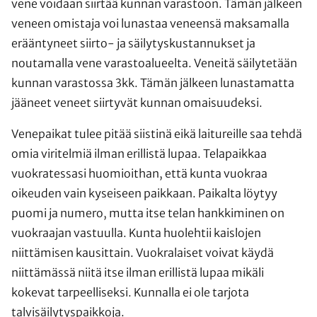
vene voidaan siirtää kunnan varastoon. Tämän jälkeen
veneen omistaja voi lunastaa veneensä maksamalla
erääntyneet siirto- ja säilytyskustannukset ja
noutamalla vene varastoalueelta. Veneitä säilytetään
kunnan varastossa 3kk. Tämän jälkeen lunastamatta
jääneet veneet siirtyvät kunnan omaisuudeksi.
Venepaikat tulee pitää siistinä eikä laitureille saa tehdä
omia viritelmiä ilman erillistä lupaa. Telapaikkaa
vuokratessasi huomioithan, että kunta vuokraa
oikeuden vain kyseiseen paikkaan. Paikalta löytyy
puomi ja numero, mutta itse telan hankkiminen on
vuokraajan vastuulla. Kunta huolehtii kaislojen
niittämisen kausittain. Vuokralaiset voivat käydä
niittämässä niitä itse ilman erillistä lupaa mikäli
kokevat tarpeelliseksi. Kunnalla ei ole tarjota
talvisäilytyspaikkoja.