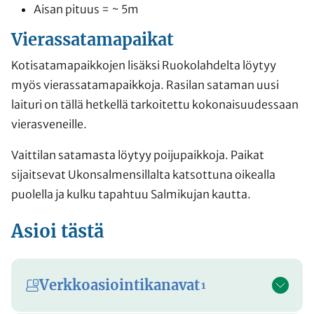
Aisan pituus = ~ 5m
Vierassatamapaikat
Kotisatamapaikkojen lisäksi Ruokolahdelta löytyy
myös vierassatamapaikkoja. Rasilan sataman uusi
laituri on tällä hetkellä tarkoitettu kokonaisuudessaan
vierasveneille.
Vaittilan satamasta löytyy poijupaikkoja. Paikat
sijaitsevat Ukonsalmensillalta katsottuna oikealla
puolella ja kulku tapahtuu Salmikujan kautta.
Asioi tästä
Verkkoasiointikanavat
1