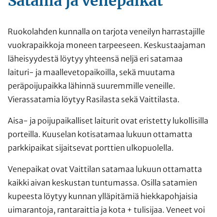
Satama ja venepaikat
Ruokolahden kunnalla on tarjota veneilyn harrastajille
vuokrapaikkoja moneen tarpeeseen. Keskustaajaman
läheisyydestä löytyy yhteensä neljä eri satamaa
laituri- ja maallevetopaikoilla, sekä muutama
peräpoijupaikka lähinnä suuremmille veneille.
Vierassatamia löytyy Rasilasta sekä Vaittilasta.
Aisa- ja poijupaikalliset laiturit ovat eristetty lukollisilla
porteilla. Kuuselan kotisatamaa lukuun ottamatta
parkkipaikat sijaitsevat porttien ulkopuolella.
Venepaikat ovat Vaittilan satamaa lukuun ottamatta
kaikki aivan keskustan tuntumassa. Osilla satamien
kupeesta löytyy kunnan ylläpitämiä hiekkapohjaisia
uimarantoja, rantaraittia ja kota + tulisijaa. Veneet voi