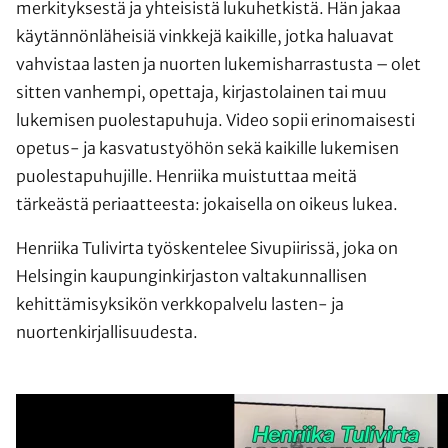
merkityksestä ja yhteisistä lukuhetkistä. Hän jakaa
käytännönläheisiä vinkkejä kaikille, jotka haluavat
vahvistaa lasten ja nuorten lukemisharrastusta – olet
sitten vanhempi, opettaja, kirjastolainen tai muu
lukemisen puolestapuhuja. Video sopii erinomaisesti
opetus- ja kasvatustyöhön sekä kaikille lukemisen
puolestapuhujille. Henriika muistuttaa meitä
tärkeästä periaatteesta: jokaisella on oikeus lukea.
Henriika Tulivirta työskentelee Sivupiirissä, joka on
Helsingin kaupunginkirjaston valtakunnallisen
kehittämisyksikön verkkopalvelu lasten- ja
nuortenkirjallisuudesta.