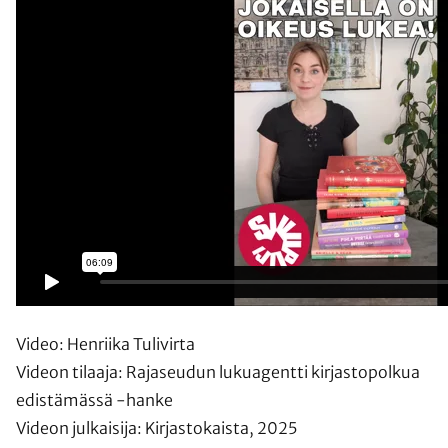
Video: Henriika Tulivirta
Videon tilaaja: Rajaseudun lukuagentti kirjastopolkua
edistämässä -hanke
Videon julkaisija: Kirjastokaista, 2025