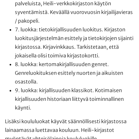
palveluista, Heili-verkkokirjaston käytön
syventämistä. Keväällä vuorovuosin kirjailijavieras
/ pakopeli.
7. luokka: tietokirjallisuuden luokitus. Kirjaston
luokitusjärjestelmän esittely ja tietokirjojen sijainti
kirjastossa. Kirjavinkkaus. Tarkistetaan, että
jokaisella olisi toimiva kirjastokortti.
8. luokka: kertomakirjallisuuden genret.
Genreluokituksen esittely nuorten ja aikuisten
osastolla.
9. luokka: kirjallisuuden klassikot. Kotimaisen
kirjallisuuden historiaan liittyvä toiminnallinen
käynti.
Lisäksi koululuokat käyvät säännöllisesti kirjastossa
lainaamassa luettavaa kouluun. Heili-kirjastot
myöntävät yhteisölainoja koululuokille,