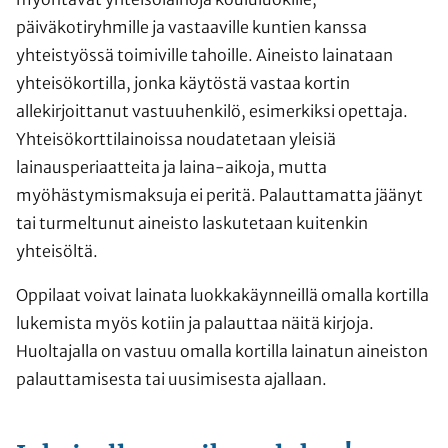
päiväkotiryhmille ja vastaaville kuntien kanssa
yhteistyössä toimiville tahoille. Aineisto lainataan
yhteisökortilla, jonka käytöstä vastaa kortin
allekirjoittanut vastuuhenkilö, esimerkiksi opettaja.
Yhteisökorttilainoissa noudatetaan yleisiä
lainausperiaatteita ja laina-aikoja, mutta
myöhästymismaksuja ei peritä. Palauttamatta jäänyt
tai turmeltunut aineisto laskutetaan kuitenkin
yhteisöltä.
Oppilaat voivat lainata luokkakäynneillä omalla kortilla
lukemista myös kotiin ja palauttaa näitä kirjoja.
Huoltajalla on vastuu omalla kortilla lainatun aineiston
palauttamisesta tai uusimisesta ajallaan.