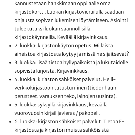
kannustetaan hankkimaan oppilaalle oma
kirjastokortti. Luokan kirjastovierailulla saadaan
ohjausta sopivan lukemisen löytämiseen. Asiointi
tulee tutuksi luokan säännöllisillä
kirjastokäynneillä. Keväällä kirjavinkkaus.
2. luokka: kirjastonkäytön opetus. Millaista
aineistoa kirjastosta löytyy ja missä ne sijaitsevat?
3. luokka: lisää tietoa hyllypaikoista ja lukutaidolle
sopivista kirjoista. Kirjavinkkaus.
4. luokka: kirjaston sähköiset palvelut. Heili-
verkkokirjastoon tutustuminen (tiedonhaun
perusteet, varauksen teko, lainojen uusinta).
5. luokka: syksyllä kirjavinkkaus, keväällä
vuorovuosin kirjailijavieras / pakopeli.
6. luokka: kirjaston sähköiset palvelut. Tietoa E-
kirjastosta ja kirjaston muista sähköisistä