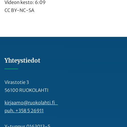
Videon kesto: 6:09
CC BY-NC-SA
Yhteystiedot
Virastotie 3
56100 RUOKOLAHTI
kirjaamo@ruokolahti.fi
puh. +358 5 26911
Y-tunnus 0163013-5