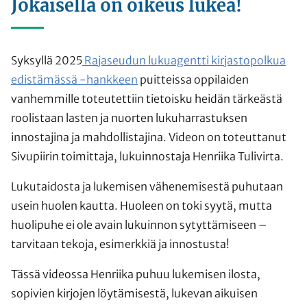
Jokaisella on oikeus lukea!
Syksyllä 2025
Rajaseudun lukuagentti kirjastopolkua
edistämässä -hankkeen
puitteissa oppilaiden
vanhemmille toteutettiin tietoisku heidän tärkeästä
roolistaan lasten ja nuorten lukuharrastuksen
innostajina ja mahdollistajina. Videon on toteuttanut
Sivupiirin toimittaja, lukuinnostaja Henriika Tulivirta.
Lukutaidosta ja lukemisen vähenemisestä puhutaan
usein huolen kautta. Huoleen on toki syytä, mutta
huolipuhe ei ole avain lukuinnon sytyttämiseen –
tarvitaan tekoja, esimerkkiä ja innostusta!
Tässä videossa Henriika puhuu lukemisen ilosta,
sopivien kirjojen löytämisestä, lukevan aikuisen