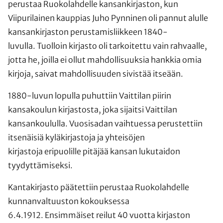
perustaa Ruokolahdelle kansankirjaston, kun
Viipurilainen kauppias Juho Pynninen oli pannut alulle
kansankirjaston perustamisliikkeen 1840-
luvulla. Tuolloin kirjasto oli tarkoitettu vain rahvaalle,
jotta he, joilla ei ollut mahdollisuuksia hankkia omia
kirjoja, saivat mahdollisuuden sivistää itseään.
1880-luvun lopulla puhuttiin Vaittilan piirin
kansakoulun kirjastosta, joka sijaitsi Vaittilan
kansankoululla. Vuosisadan vaihtuessa perustettiin
itsenäisiä kyläkirjastoja ja yhteisöjen
kirjastoja eripuolille pitäjää kansan lukutaidon
tyydyttämiseksi.
Kantakirjasto päätettiin perustaa Ruokolahdelle
kunnanvaltuuston kokouksessa
6.4.1912. Ensimmäiset reilut 40 vuotta kirjaston