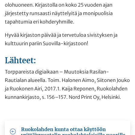
olohuoneen. Kirjastolla on koko 25 vuoden ajan
järjestetty runsaasti näyttelyitä ja monipuolisia
tapahtumia eri kohderyhmille.
Hyvää kirjaston päivää ja tervetuloa sivistyksen ja
kulttuurin pariin Suovilla-kirjastoon!
Lähteet:
Torppareista digiaikaan – Muutoksia Rasilan-
Rautialan alueella. Toim. Halonen Aimo, Siitonen Jouko
ja Ruokonen Airi, 2017.1. Kaija Reponen, Ruokolahden
kunnankirjasto, s. 156–157. Nord Print Oy, Helsinki.
Ruokolahden kunta ottaa käyttöön
yrittäjyyssetelin ruokolahtelaisille nuorille