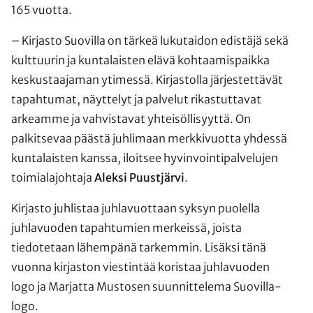
165 vuotta.
– Kirjasto Suovilla on tärkeä lukutaidon edistäjä sekä
kulttuurin ja kuntalaisten elävä kohtaamispaikka
keskustaajaman ytimessä. Kirjastolla järjestettävät
tapahtumat, näyttelyt ja palvelut rikastuttavat
arkeamme ja vahvistavat yhteisöllisyyttä. On
palkitsevaa päästä juhlimaan merkkivuotta yhdessä
kuntalaisten kanssa, iloitsee hyvinvointipalvelujen
toimialajohtaja
Aleksi Puustjärvi
.
Kirjasto juhlistaa juhlavuottaan syksyn puolella
juhlavuoden tapahtumien merkeissä, joista
tiedotetaan lähempänä tarkemmin. Lisäksi tänä
vuonna kirjaston viestintää koristaa juhlavuoden
logo ja Marjatta Mustosen suunnittelema Suovilla-
logo.