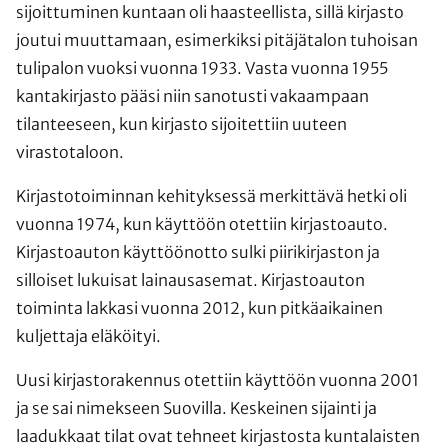
sijoittuminen kuntaan oli haasteellista, sillä kirjasto
joutui muuttamaan, esimerkiksi pitäjätalon tuhoisan
tulipalon vuoksi vuonna 1933. Vasta vuonna 1955
kantakirjasto pääsi niin sanotusti vakaampaan
tilanteeseen, kun kirjasto sijoitettiin uuteen
virastotaloon.
Kirjastotoiminnan kehityksessä merkittävä hetki oli
vuonna 1974, kun käyttöön otettiin kirjastoauto.
Kirjastoauton käyttöönotto sulki piirikirjaston ja
silloiset lukuisat lainausasemat. Kirjastoauton
toiminta lakkasi vuonna 2012, kun pitkäaikainen
kuljettaja eläköityi.
Uusi kirjastorakennus otettiin käyttöön vuonna 2001
ja se sai nimekseen Suovilla. Keskeinen sijainti ja
laadukkaat tilat ovat tehneet kirjastosta kuntalaisten