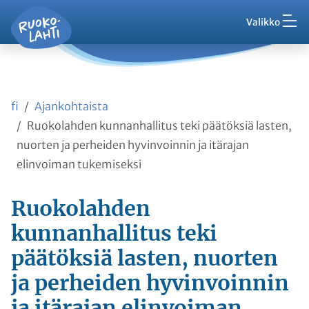
Hak
Asuminen ja ympäristö
Siirry pääsisältöön
Siirry päävalikkoon
Valikko
Vaih
Ruokolahti - etusivu
Palaute
Kasvatus ja koulutus
Ajankohtaista
Vaih
VisitRuokolahti
fi
Ajankohtaista
Harrasta ja viihdy
Vaih
Ruokolahden kunnanhallitus teki päätöksiä lasten,
nuorten ja perheiden hyvinvoinnin ja itärajan
Kunta ja hallinto
Vaih
elinvoiman tukemiseksi
Työ ja yrittäminen
Ruokolahden
Vaih
kunnanhallitus teki
Asioi kanssamme
päätöksiä lasten, nuorten
Vaih
ja perheiden hyvinvoinnin
ja itärajan elinvoiman