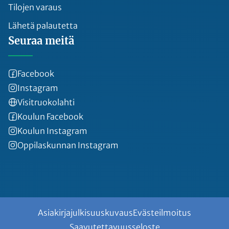
Tilojen varaus
Lähetä palautetta
Seuraa meitä
Facebook
Instagram
Visitruokolahti
Koulun Facebook
Koulun Instagram
Oppilaskunnan Instagram
Asiakirjajulkisuuskuvaus
Evästeilmoitus
Saavutettavuusseloste