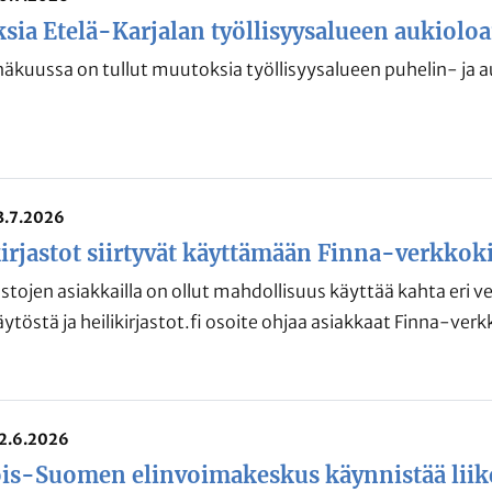
ia Etelä-Karjalan työllisyysalueen aukioloa
äkuussa on tullut muutoksia työllisyysalueen puhelin- ja au
13.7.2026
irjastot siirtyvät käyttämään Finna-verkkok
astojen asiakkailla on ollut mahdollisuus käyttää kahta eri 
äytöstä ja heilikirjastot.fi osoite ohjaa asiakkaat Finna-ver
22.6.2026
is-Suomen elinvoimakeskus käynnistää liik