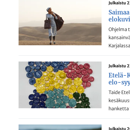
Julkaistu 
Saimaa 
elokuvi
Ohjelma t
kansainvä
Karjalassa
Julkaistu 
Etelä-K
elo-sy
Taide Ete
kesäkuuss
hanketta
Julkaistu 