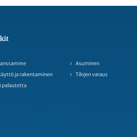
kit
 kanssamme
Asuminen
yttö ja rakentaminen
Tilojen varaus
 palautetta