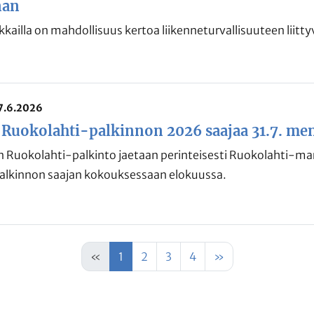
nan
kailla on mahdollisuus kertoa liikenneturvallisuuteen liittyv
17.6.2026
 Ruokolahti-palkinnon 2026 saajaa 31.7. me
 Ruokolahti-palkinto jaetaan perinteisesti Ruokolahti-mark
alkinnon saajan kokouksessaan elokuussa.
«
1
2
3
4
»