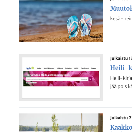
Muutoks
kesä-hein
Julkaistu 
Heili-k
Heili-kirj
jää pois k
Julkaistu 
Kaakko