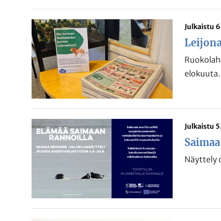
Julkaistu 
Leijona
Ruokolahd
elokuuta.
Julkaistu 
Saimaa
Näyttely 