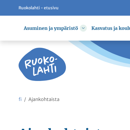
Ruokolahti - etusivu
Siirry pääsisältöön
Siirry päävalikkoon
Asuminen ja ympäristö
Kasvatus ja koul
Vaihda alasvetovali
fi
Ajankohtaista