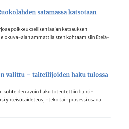
: Ruokolahden satamassa katsotaan
arjoaa poikkeuksellisen laajan katsauksen
ä elokuva-alan ammattilaisten kohtaamisiin Etelä-
 valittu – taiteilijoiden haku tulossa
 kohteiden avoin haku toteutettiin huhti-
si yhteisötaideteos, -teko tai -prosessi osana