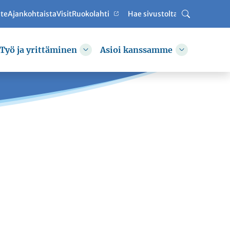
ute
Ajankohtaista
VisitRuokolahti
Haku
Työ ja yrittäminen
Asioi kanssamme
hda alasvetovalikkoa
Vaihda alasvetovalikkoa
Vaihda alas