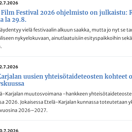
22.7.2026
Film Festival 2026 ohjelmisto on julkaistu
a la 29.8.
äydentyy vielä festivaalin alkuun saakka, mutta jo nyt se t
liseen nykyelokuvaan, ainutlaatuisiin esityspaikkoihin sek
.
22.7.2026
arjalan uusien yhteisötaideteosten kohteet on
yskuussa
lä-Karjalan muutosvoimana -hankkeen yhteisötaideteosten
a 2026. Jokaisessa Etelä-Karjalan kunnassa toteutetaan yk
 vuosina 2026–2027.
20.7.2026