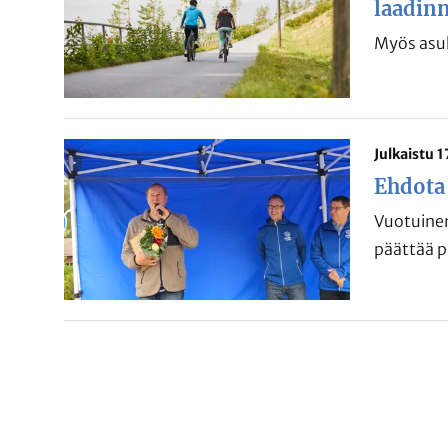
laadin
Myös asuk
Julkaistu 
Ehdota
Vuotuinen
päättää p