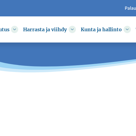
Pala
utus
Harrasta ja viihdy
Kunta ja hallinto
kkoa
Vaihda alasvetovalikkoa
Vaihda alasvetovalikkoa
Vai