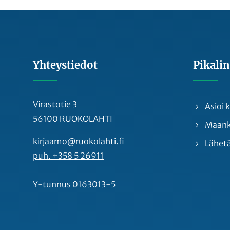
Yhteystiedot
Pikalin
Virastotie 3
Asioi
56100 RUOKOLAHTI
Maankä
kirjaamo@ruokolahti.fi
Lähetä
puh. +358 5 26911
Y-tunnus 0163013-5