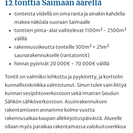
12 tonttia Saimaan äärellä
tonteista viidellä on oma ranta ja ainakin kahdella
makea näköala suoraan Saimaalle
tonttien pinta-alat vaihtelevat 1100m² - 2500m²
välillä
rakennusoikeutta tonteille 300m² + 25m²
saunarakennukselle (rantatontit)
hinnat pyörivät 20 000€ - 70 000€ välillä
Tontit on valmiiksi lohkottu ja pyykitetty, ja korttelin
kunnallistekniikka valmistunut. Sinun tulee vain liittyä
kunnan vesijohtoverkostoon sekä Imatran Seudun
Sähkön sähköverkostoon. Asuinrakennuksen
rakentamiseen annamme kolme vuotta
rakennusaikaa kaupan allekirjoituspäivästä. Alueelle
ollaan myös paraikaa rakentamassa valokuituverkkoa