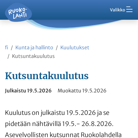
Hak
Asuminen ja ympäristö
Siirry pääsisältöön
Siirry päävalikkoon
Valikko
Vaih
Ruokolahti - etusivu
Palaute
Kasvatus ja koulutus
Ajankohtaista
Vaih
VisitRuokolahti
fi
Kunta ja hallinto
Kuulutukset
Harrasta ja viihdy
Vaih
Kutsuntakuulutus
Kunta ja hallinto
Kutsuntakuulutus
Vaih
Työ ja yrittäminen
Julkaistu 19.5.2026
Muokattu 19.5.2026
Vaih
Asioi kanssamme
Kuulutus on julkaistu 19.5.2026 ja se
Vaih
pidetään nähtävillä 19.5.- 26.8.2026.
Asevelvollisten kutsunnat Ruokolahdella