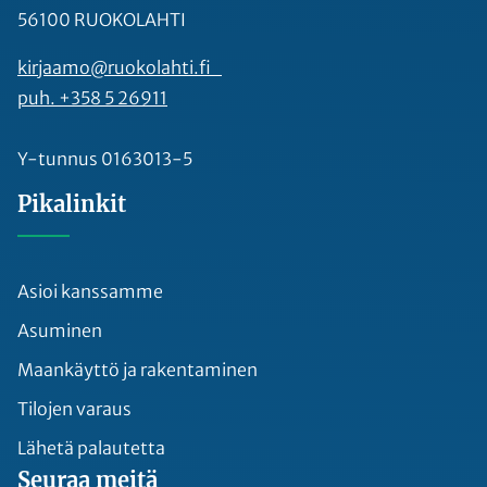
56100 RUOKOLAHTI
kirjaamo@ruokolahti.fi
puh. +358 5 26911
Y-tunnus 0163013-5
Pikalinkit
Asioi kanssamme
Asuminen
Maankäyttö ja rakentaminen
Tilojen varaus
Lähetä palautetta
Seuraa meitä