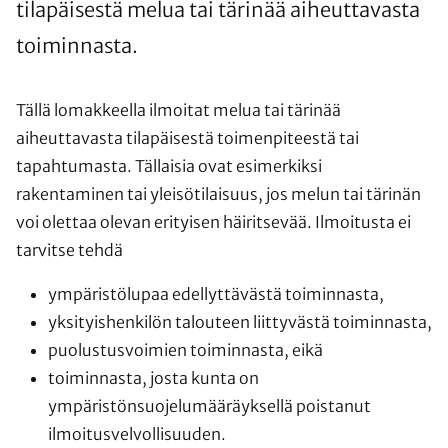
tilapäisestä melua tai tärinää aiheuttavasta
toiminnasta.
Tällä lomakkeella ilmoitat melua tai tärinää
aiheuttavasta tilapäisestä toimenpiteestä tai
tapahtumasta. Tällaisia ovat esimerkiksi
rakentaminen tai yleisötilaisuus, jos melun tai tärinän
voi olettaa olevan erityisen häiritsevää. Ilmoitusta ei
tarvitse tehdä
ympäristölupaa edellyttävästä toiminnasta,
yksityishenkilön talouteen liittyvästä toiminnasta,
puolustusvoimien toiminnasta, eikä
toiminnasta, josta kunta on
ympäristönsuojelumääräyksellä poistanut
ilmoitusvelvollisuuden.