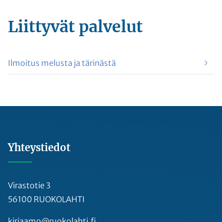
Liittyvät
palvelut
Ilmoitus melusta ja tärinästä
Yhteystiedot
Virastotie 3
56100 RUOKOLAHTI
kirjaamo@ruokolahti.fi