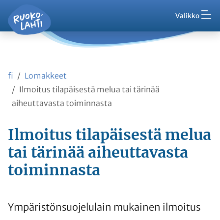
Hak
Asuminen ja ympäristö
Siirry pääsisältöön
Siirry päävalikkoon
Valikko
Vaih
Ruokolahti - etusivu
Palaute
Kasvatus ja koulutus
Ajankohtaista
Vaih
VisitRuokolahti
fi
Lomakkeet
Harrasta ja viihdy
Vaih
Ilmoitus tilapäisestä melua tai tärinää
aiheuttavasta toiminnasta
Kunta ja hallinto
Vaih
Ilmoitus tilapäisestä melua
Työ ja yrittäminen
tai tärinää aiheuttavasta
Vaih
toiminnasta
Asioi kanssamme
Vaih
Ympäristönsuojelulain mukainen ilmoitus