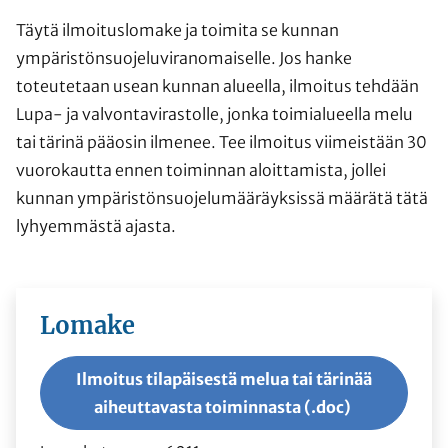
Täytä ilmoituslomake ja toimita se kunnan
ympäristönsuojeluviranomaiselle. Jos hanke
toteutetaan usean kunnan alueella, ilmoitus tehdään
Lupa- ja valvontavirastolle, jonka toimialueella melu
tai tärinä pääosin ilmenee. Tee ilmoitus viimeistään 30
vuorokautta ennen toiminnan aloittamista, jollei
kunnan ympäristönsuojelumääräyksissä määrätä tätä
lyhyemmästä ajasta.
Lomake
Ilmoitus tilapäisestä melua tai tärinää
aiheuttavasta toiminnasta (.doc)