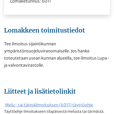
Lomaketunnus: 6011
Lomakkeen toimitustiedot
Tee ilmoitus sijaintikunnan
ympäristönsuojeluviranomaiselle. Jos hanke
toteutetaan usean kunnan alueella, tee ilmoitus Lupa-
ja valvontavirastolle.
Liitteet ja lisätietolinkit
Melu- tai tärinäilmoituksen (6011) täyttöohje
Täyttöohje ilmoitukseen tilapäisestä melusta tai tärinästä.