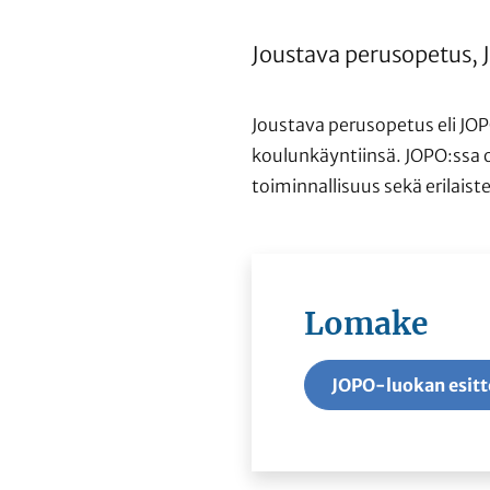
Joustava perusopetus, J
Joustava perusopetus eli JOPO
koulunkäyntiinsä. JOPO:ssa o
toiminnallisuus sekä erilai
Lomake
JOPO-luokan esitte