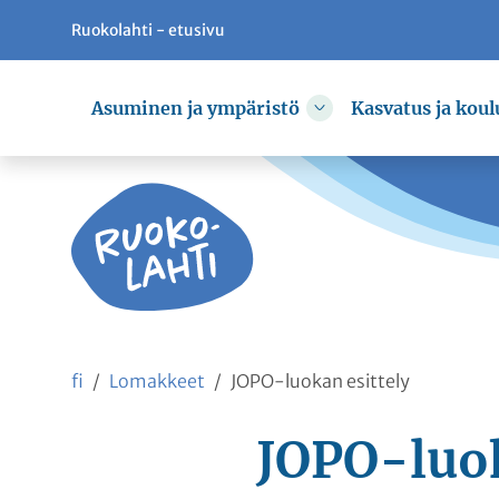
Ruokolahti - etusivu
Siirry pääsisältöön
Siirry päävalikkoon
Asuminen ja ympäristö
Kasvatus ja koul
Vaihda alasvetovali
fi
Lomakkeet
JOPO-luokan esittely
JOPO-luok