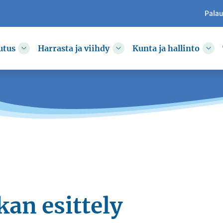
Pala
utus
Harrasta ja viihdy
Kunta ja hallinto
kkoa
Vaihda alasvetovalikkoa
Vaihda alasvetovalikkoa
Vai
an esittely