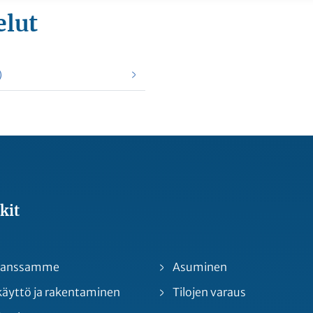
elut
)
kit
 kanssamme
Asuminen
yttö ja rakentaminen
Tilojen varaus