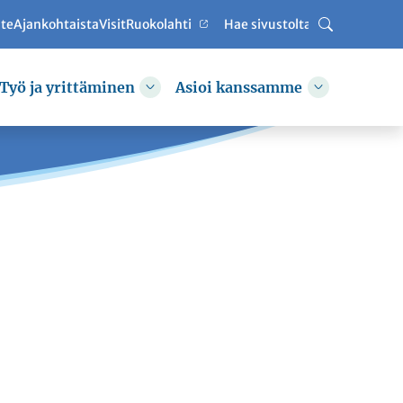
ute
Ajankohtaista
VisitRuokolahti
Haku
Työ ja yrittäminen
Asioi kanssamme
hda alasvetovalikkoa
Vaihda alasvetovalikkoa
Vaihda alas