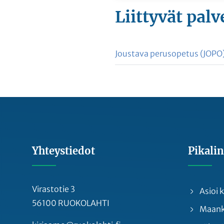
Liittyvät
palv
Joustava perusopetus (JOPO
Yhteystiedot
Pikalin
Virastotie 3
Asioi
56100 RUOKOLAHTI
Maankä