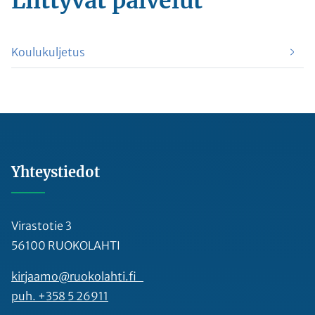
Liittyvät
palvelut
Koulukuljetus
Yhteystiedot
Virastotie 3
56100 RUOKOLAHTI
kirjaamo@ruokolahti.fi
puh. +358 5 26911