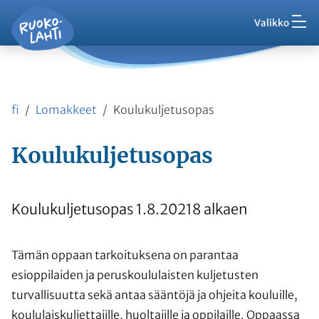
Hak
Asuminen ja ympäristö
Siirry pääsisältöön
Siirry päävalikkoon
Valikko
Vaih
Ruokolahti - etusivu
Palaute
Kasvatus ja koulutus
Ajankohtaista
Vaih
VisitRuokolahti
fi
Lomakkeet
Koulukuljetusopas
Harrasta ja viihdy
Vaih
Koulukuljetusopas
Kunta ja hallinto
Vaih
Työ ja yrittäminen
Koulukuljetusopas 1.8.20218 alkaen
Vaih
Asioi kanssamme
Tämän oppaan tarkoituksena on parantaa
Vaih
esioppilaiden ja peruskoululaisten kuljetusten
turvallisuutta sekä antaa sääntöjä ja ohjeita kouluille,
koululaiskuljettajille, huoltajille ja oppilaille. Oppaassa