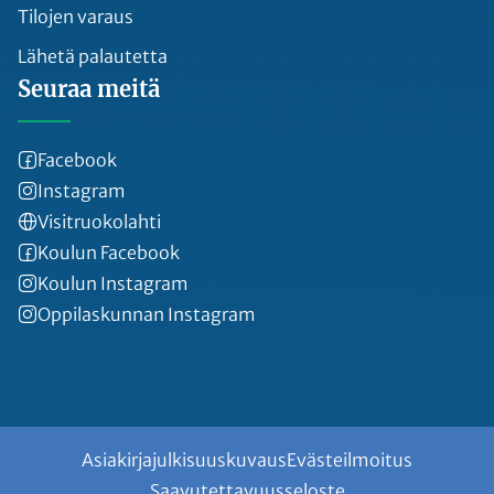
Tilojen varaus
Lähetä palautetta
Seuraa meitä
Facebook
Instagram
Visitruokolahti
Koulun Facebook
Koulun Instagram
Oppilaskunnan Instagram
Asiakirjajulkisuuskuvaus
Evästeilmoitus
Saavutettavuusseloste