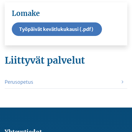
Lomake
Työpäivät kevätlukukausi (.pdf)
Liittyvät
palvelut
Perusopetus