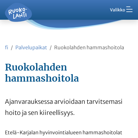
Hak
Asuminen ja ympäristö
Siirry pääsisältöön
Siirry päävalikkoon
Valikko
Vaih
Ruokolahti - etusivu
Palaute
Kasvatus ja koulutus
Ajankohtaista
Vaih
VisitRuokolahti
fi
Palvelupaikat
Ruokolahden hammashoitola
Harrasta ja viihdy
Vaih
Ruokolahden
Kunta ja hallinto
Vaih
hammashoitola
Työ ja yrittäminen
Vaih
Ajanvarauksessa arvioidaan tarvitsemasi
Asioi kanssamme
hoito ja sen kiireellisyys.
Vaih
Etelä-Karjalan hyvinvointialueen hammashoitolat