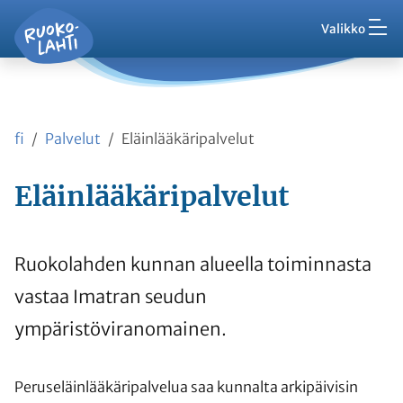
Hak
Asuminen ja ympäristö
Siirry pääsisältöön
Siirry päävalikkoon
Valikko
Vaih
Ruokolahti - etusivu
Palaute
Kasvatus ja koulutus
Ajankohtaista
Vaih
VisitRuokolahti
fi
Palvelut
Eläinlääkäripalvelut
Harrasta ja viihdy
Vaih
Eläinlääkäripalvelut
Kunta ja hallinto
Vaih
Työ ja yrittäminen
Ruokolahden kunnan alueella toiminnasta
Vaih
vastaa Imatran seudun
Asioi kanssamme
ympäristöviranomainen.
Vaih
Peruseläinlääkäripalvelua saa kunnalta arkipäivisin