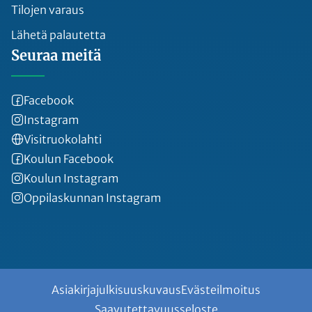
Tilojen varaus
Lähetä palautetta
Seuraa meitä
Facebook
Instagram
Visitruokolahti
Koulun Facebook
Koulun Instagram
Oppilaskunnan Instagram
Asiakirjajulkisuuskuvaus
Evästeilmoitus
Saavutettavuusseloste