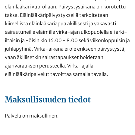
eläinlääkäri vuorollaan. Päivystysaikana on korotettu
taksa. Eläinlääkäripäivystyksellä tarkoitetaan
kiireellistä eläinlääkäriapua äkillisesti ja vakavasti
sairastuneille eläimille virka-ajan ulkopuolella eli arki-
iltaisin ja -öisin klo 16.00 - 8.00 sekä viikonloppuisin ja
juhlapyhinä. Virka-aikana ei ole erikseen päivystystä,
vaan äkillisetkin sairastapaukset hoidetaan
ajanvarauksen perusteella. Virka-ajalla
eläinlääkäripalvelut tavoittaa samalla tavalla.
Maksullisuuden tiedot
Palvelu on maksullinen.