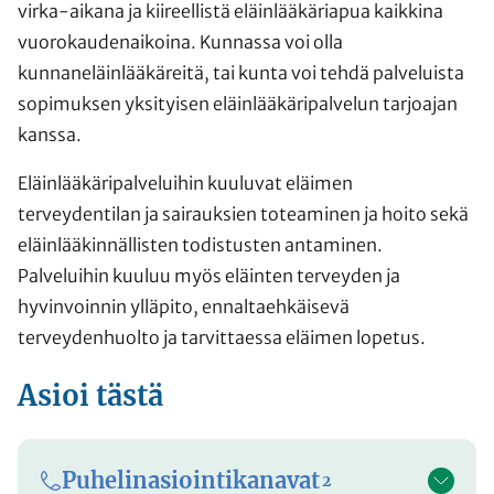
virka-aikana ja kiireellistä eläinlääkäriapua kaikkina
vuorokaudenaikoina. Kunnassa voi olla
kunnaneläinlääkäreitä, tai kunta voi tehdä palveluista
sopimuksen yksityisen eläinlääkäripalvelun tarjoajan
kanssa.
Eläinlääkäripalveluihin kuuluvat eläimen
terveydentilan ja sairauksien toteaminen ja hoito sekä
eläinlääkinnällisten todistusten antaminen.
Palveluihin kuuluu myös eläinten terveyden ja
hyvinvoinnin ylläpito, ennaltaehkäisevä
terveydenhuolto ja tarvittaessa eläimen lopetus.
Asioi tästä
Puhelinasiointikanavat
2