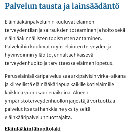
Palvelun tausta ja lainsäädäntö
Eläinlääkäripalveluihin kuuluvat eläimen
terveydentilan ja sairauksien toteaminen ja hoito sekä
eläinlääkinnällisten todistusten antaminen.
Palveluihin kuuluvat myös eläinten terveyden ja
hyvinvoinnin ylläpito, ennaltaehkäisevä
terveydenhuolto ja tarvittaessa eläimen lopetus.
Peruseläinlääkäripalvelua saa arkipäivisin virka-aikana
ja kiireellistä eläinlääkäriapua kaikille kotieläimille
kaikkina vuorokaudenaikoina. Alueen
ympäristöterveydenhuollon järjestäjä voi tuottaa
palvelut itse tai hankkia ne yksityiseltä
eläinkääripalvelun tuottajalta.
Eläinlääkintähuoltolaki