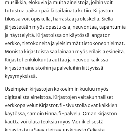
musiikkia, elokuvia ja muita aineistoja, joihin voit
tutustua paikan päällä tai lainata kotiin. Kirjaston
tiloissa voit opiskella, harrastaa ja oleskella. Siellä
järjestetään myös opastuksia, neuvontaa, tapahtumia
ja näyttelyitä. Kirjastoissa on käytössä langaton
verkko, tietokoneita ja yleisimmät tietokoneohjelmat.
Monista kirjastoista saa lainaan myös erilaisia esineitä.
Kirjastohenkilökunta auttaa ja neuvoo kaikissa
kirjaston aineistoihin ja palveluihin liittyvissä
kysymyksissä.
Useimpien kirjastojen kokoelmiin kuuluu myös
digitaalista aineistoa. Kirjastojen valtakunnalliset
verkkopalvelut Kirjastot.fi-sivustolla ovat kaikkien
käytössä, samoin Finna.fi-palvelu. Oman kirjaston
kautta voi tilata teoksia myös Monikielisestä
kirjastosta ja Saavutettavuuskirjasto Celiasta.