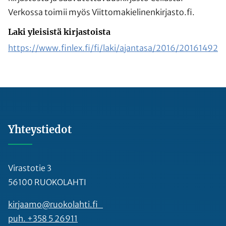
Verkossa toimii myös Viittomakielinenkirjasto.fi.
Laki yleisistä kirjastoista
https://www.finlex.fi/fi/laki/ajantasa/2016/20161492
Yhteystiedot
Virastotie 3
56100 RUOKOLAHTI
kirjaamo@ruokolahti.fi
puh. +358 5 26911