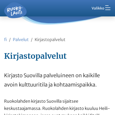
Hak
Asuminen ja ympäristö
Siirry pääsisältöön
Siirry päävalikkoon
Valikko
Vaih
Ruokolahti - etusivu
Palaute
Kasvatus ja koulutus
Ajankohtaista
Vaih
VisitRuokolahti
fi
Palvelut
Kirjastopalvelut
Harrasta ja viihdy
Vaih
Kirjastopalvelut
Kunta ja hallinto
Vaih
Työ ja yrittäminen
Kirjasto Suovilla palveluineen on kaikille
Vaih
avoin kulttuuritila ja kohtaamispaikka.
Asioi kanssamme
Vaih
Ruokolahden kirjasto Suovilla sijaitsee
keskustaajamassa. Ruokolahden kirjasto kuuluu Heili-