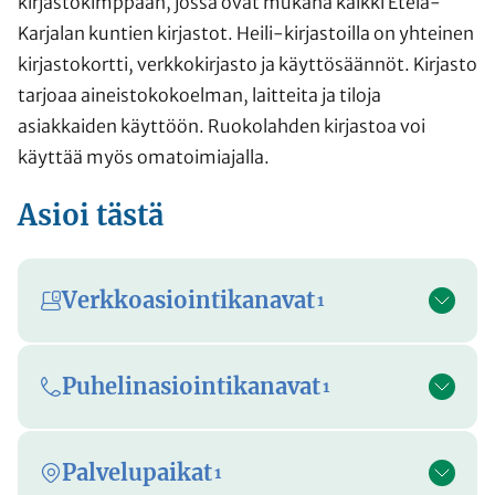
kirjastokimppaan, jossa ovat mukana kaikki Etelä-
Karjalan kuntien kirjastot. Heili-kirjastoilla on yhteinen
kirjastokortti, verkkokirjasto ja käyttösäännöt. Kirjasto
tarjoaa aineistokokoelman, laitteita ja tiloja
asiakkaiden käyttöön. Ruokolahden kirjastoa voi
käyttää myös omatoimiajalla.
Asioi tästä
Verkkoasiointikanavat
1
Puhelinasiointikanavat
1
Palvelupaikat
1