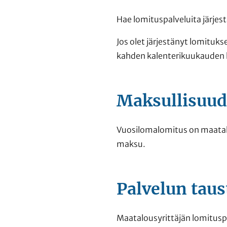
Hae lomituspalveluita järjest
Jos olet järjestänyt lomituk
kahden kalenterikuukauden
Maksullisuud
Vuosilomalomitus on maatalo
maksu.
Palvelun taus
Maatalousyrittäjän lomituspa