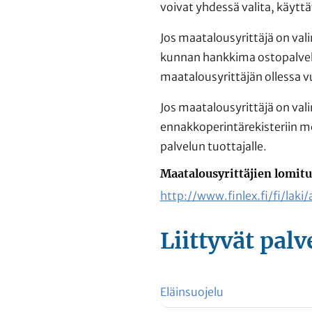
voivat yhdessä valita, käyttä
Jos maatalousyrittäjä on val
kunnan hankkima ostopalvelu
maatalousyrittäjän ollessa vu
Jos maatalousyrittäjä on vali
ennakkoperintärekisteriin m
palvelun tuottajalle.
Maatalousyrittäjien lomitu
http://www.finlex.fi/fi/lak
Liittyvät
palv
Eläinsuojelu