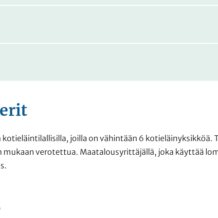
erit
otieläintilallisilla, joilla on vähintään 6 kotieläinyksikköä
 mukaan verotettua. Maatalousyrittäjällä, joka käyttää lomi
s.
e