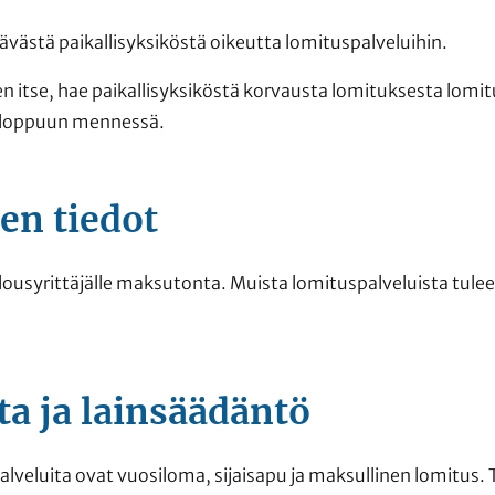
ävästä paikallisyksiköstä oikeutta lomituspalveluihin.
sen itse, hae paikallisyksiköstä korvausta lomituksesta lom
 loppuun mennessä.
en tiedot
usyrittäjälle maksutonta. Muista lomituspalveluista tulee 
ta ja lainsäädäntö
lveluita ovat vuosiloma, sijaisapu ja maksullinen lomitus. 