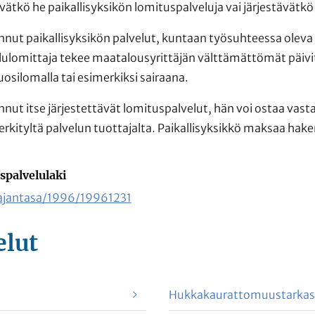
vätkö he paikallisyksikön lomituspalveluja vai järjestävätkö
innut paikallisyksikön palvelut, kuntaan työsuhteessa oleva
lomittaja tekee maatalousyrittäjän välttämättömät päivit
osilomalla tai esimerkiksi sairaana.
nnut itse järjestettävät lomituspalvelut, hän voi ostaa vas
erkityltä palvelun tuottajalta. Paikallisyksikkö maksaa h
spalvelulaki
i/ajantasa/1996/19961231
elut
Hukkakaurattomuustarkast