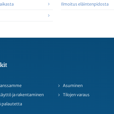
aikasta
Ilmoitus eläintenpidosta
kit
 kanssamme
Asuminen
yttö ja rakentaminen
Tilojen varaus
 palautetta