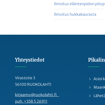
Ilmoitus eläintenpidon pitop
Ilmoitus hukkakaurasta
Yhteystiedot
Pikalin
Virastotie 3
Asioi
56100 RUOKOLAHTI
Maankä
kirjaamo@ruokolahti.fi
Lähetä
puh. +358 5 26911