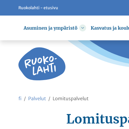
Ruokolahti - etusivu
Siirry pääsisältöön
Siirry päävalikkoon
Asuminen ja ympäristö
Kasvatus ja koul
Vaihda alasvetovali
fi
Palvelut
Lomituspalvelut
Lomituspa