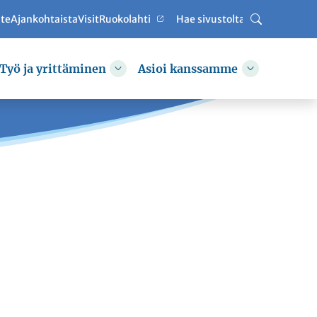
ute
Ajankohtaista
VisitRuokolahti
Haku
Työ ja yrittäminen
Asioi kanssamme
hda alasvetovalikkoa
Vaihda alasvetovalikkoa
Vaihda alas