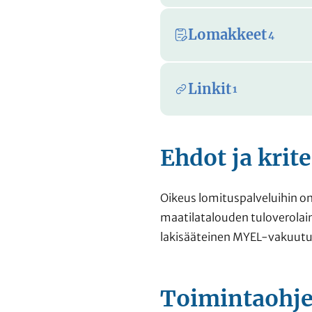
Lomakkeet
4
Linkit
1
Ehdot ja krite
Oikeus lomituspalveluihin on k
maatilatalouden tuloverolain
lakisääteinen MYEL-vakuutu
Toimintaohj