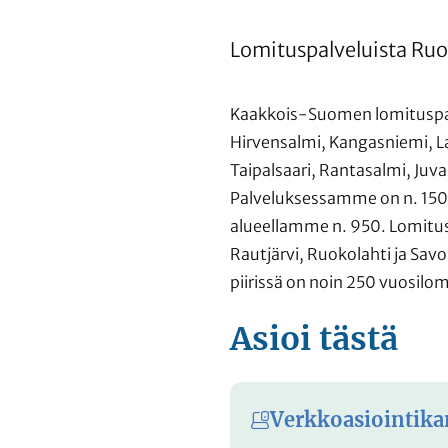
Lomituspalveluista Ruo
Kaakkois-Suomen lomituspalve
Hirvensalmi, Kangasniemi, L
Taipalsaari, Rantasalmi, Juva
Palveluksessamme on n. 150 
alueellamme n. 950. Lomitusp
Rautjärvi, Ruokolahti ja Sav
piirissä on noin 250 vuosilom
Asioi tästä
Verkkoasiointika