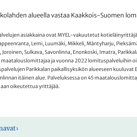
kolahden alueella vastaa Kaakkois-Suomen lomi
lujen asiakkaina ovat MYEL-vakuutetut kotieläinyrittäjät 
appeenranta, Lemi, Luumäki, Mikkeli, Mäntyharju, Pieksämä
, Joroinen, Sulkava, Savonlinna, Enonkoski, Imatra, Parikkala
maatalouslomittajaa ja vuonna 2022 lomituspalveluihin oike
alvelujen Parikkalan paikallisyksikön alueeseen kuuluvat E
onlinnan itäinen alue. Palveluksessa on 45 maatalouslomitta
aan oikeutettua yrittäjää.
navat
1