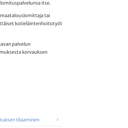
 lomituspalvelunsa itse.
 maatalouslomittaja tai
täiset kotieläintenhoitotyöt
taavan palvelun
akemuksesta korvauksen
uksen tilaaminen