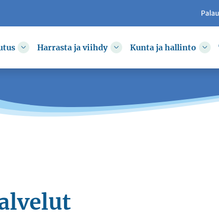
Pala
utus
Harrasta ja viihdy
Kunta ja hallinto
kkoa
Vaihda alasvetovalikkoa
Vaihda alasvetovalikkoa
Vai
lvelut