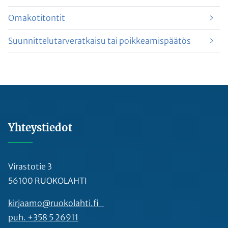
Omakotitontit
Suunnittelutarveratkaisu tai poikkeamispäätös
Yhteystiedot
Virastotie 3
56100 RUOKOLAHTI
kirjaamo@ruokolahti.fi
puh. +358 5 26911