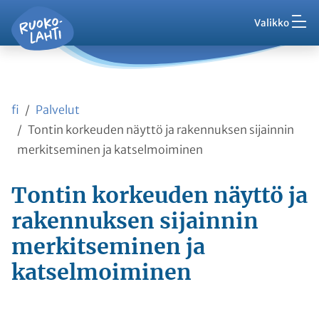
Hak
Asuminen ja ympäristö
Siirry pääsisältöön
Siirry päävalikkoon
Valikko
Vaih
Ruokolahti - etusivu
Palaute
Kasvatus ja koulutus
Ajankohtaista
Vaih
VisitRuokolahti
fi
Palvelut
Harrasta ja viihdy
Vaih
Tontin korkeuden näyttö ja rakennuksen sijainnin
merkitseminen ja katselmoiminen
Kunta ja hallinto
Vaih
Tontin korkeuden näyttö ja
Työ ja yrittäminen
rakennuksen sijainnin
Vaih
merkitseminen ja
Asioi kanssamme
Vaih
katselmoiminen