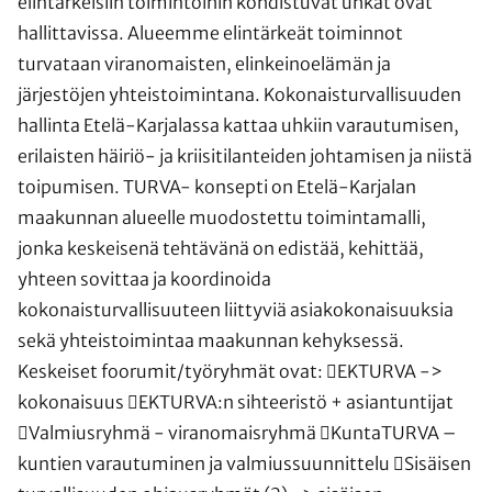
elintärkeisiin toimintoihin kohdistuvat uhkat ovat
hallittavissa. Alueemme elintärkeät toiminnot
turvataan viranomaisten, elinkeinoelämän ja
järjestöjen yhteistoimintana. Kokonaisturvallisuuden
hallinta Etelä-Karjalassa kattaa uhkiin varautumisen,
erilaisten häiriö- ja kriisitilanteiden johtamisen ja niistä
toipumisen. TURVA- konsepti on Etelä-Karjalan
maakunnan alueelle muodostettu toimintamalli,
jonka keskeisenä tehtävänä on edistää, kehittää,
yhteen sovittaa ja koordinoida
kokonaisturvallisuuteen liittyviä asiakokonaisuuksia
sekä yhteistoimintaa maakunnan kehyksessä.
Keskeiset foorumit/työryhmät ovat: EKTURVA ->
kokonaisuus EKTURVA:n sihteeristö + asiantuntijat
Valmiusryhmä - viranomaisryhmä KuntaTURVA –
kuntien varautuminen ja valmiussuunnittelu Sisäisen