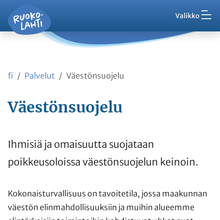
Hak
Asuminen ja ympäristö
Siirry pääsisältöön
Siirry päävalikkoon
Valikko
Vaih
Ruokolahti - etusivu
Palaute
Kasvatus ja koulutus
Ajankohtaista
Vaih
VisitRuokolahti
fi
Palvelut
Väestönsuojelu
Harrasta ja viihdy
Vaih
Väestönsuojelu
Kunta ja hallinto
Vaih
Työ ja yrittäminen
Ihmisiä ja omaisuutta suojataan
Vaih
poikkeusoloissa väestönsuojelun keinoin.
Asioi kanssamme
Vaih
Kokonaisturvallisuus on tavoitetila, jossa maakunnan
väestön elinmahdollisuuksiin ja muihin alueemme