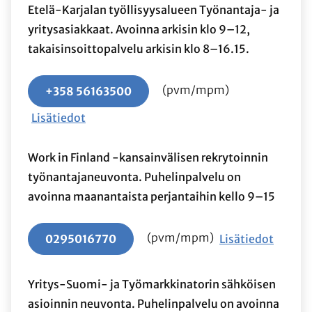
Etelä-Karjalan työllisyysalueen Työnantaja- ja
yritysasiakkaat. Avoinna arkisin klo 9–12,
takaisinsoittopalvelu arkisin klo 8–16.15.
(pvm/mpm)
+358 56163500
Lisätiedot
Work in Finland -kansainvälisen rekrytoinnin
työnantajaneuvonta. Puhelinpalvelu on
avoinna maanantaista perjantaihin kello 9–15
(pvm/mpm)
0295016770
Lisätiedot
Yritys-Suomi- ja Työmarkkinatorin sähköisen
asioinnin neuvonta. Puhelinpalvelu on avoinna