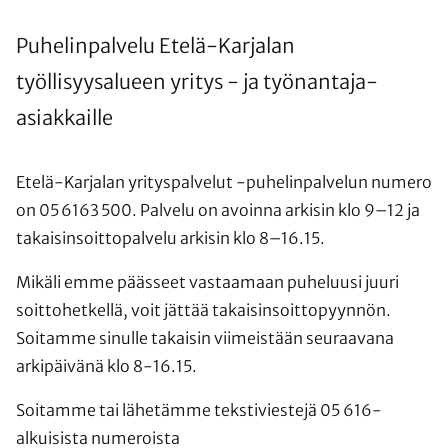
Puhelinpalvelu Etelä-Karjalan
työllisyysalueen yritys - ja työnantaja-
asiakkaille
Etelä-Karjalan yrityspalvelut -puhelinpalvelun numero
on 05 6163 500. Palvelu on avoinna arkisin klo 9–12 ja
takaisinsoittopalvelu arkisin klo 8–16.15.
Mikäli emme päässeet vastaamaan puheluusi juuri
soittohetkellä, voit jättää takaisinsoittopyynnön.
Soitamme sinulle takaisin viimeistään seuraavana
arkipäivänä klo 8-16.15.
Soitamme tai lähetämme tekstiviestejä 05 616-
alkuisista numeroista