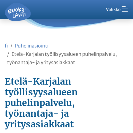
Hak
Asuminen ja ympäristö
Siirry pääsisältöön
Siirry päävalikkoon
Valikko
Vaih
Ruokolahti - etusivu
Palaute
Kasvatus ja koulutus
Ajankohtaista
Vaih
VisitRuokolahti
fi
Puhelinasiointi
Harrasta ja viihdy
Vaih
Etelä-Karjalan työllisyysalueen puhelinpalvelu,
työnantaja- ja yritysasiakkaat
Kunta ja hallinto
Vaih
Etelä-Karjalan
Työ ja yrittäminen
työllisyysalueen
Vaih
puhelinpalvelu,
Asioi kanssamme
Vaih
työnantaja- ja
yritysasiakkaat