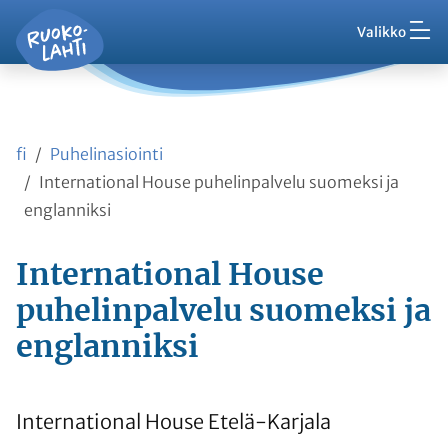
Hak
Asuminen ja ympäristö
Siirry pääsisältöön
Siirry päävalikkoon
Valikko
Vaih
Ruokolahti - etusivu
Palaute
Kasvatus ja koulutus
Ajankohtaista
Vaih
VisitRuokolahti
fi
Puhelinasiointi
Harrasta ja viihdy
Vaih
International House puhelinpalvelu suomeksi ja
englanniksi
Kunta ja hallinto
Vaih
International House
Työ ja yrittäminen
puhelinpalvelu suomeksi ja
Vaih
englanniksi
Asioi kanssamme
Vaih
International House Etelä-Karjala