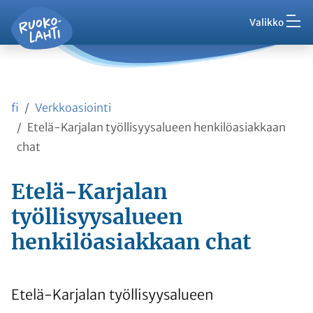
Hak
Asuminen ja ympäristö
Siirry pääsisältöön
Siirry päävalikkoon
Valikko
Vaih
Ruokolahti - etusivu
Palaute
Kasvatus ja koulutus
Ajankohtaista
Vaih
VisitRuokolahti
fi
Verkkoasiointi
Harrasta ja viihdy
Vaih
Etelä-Karjalan työllisyysalueen henkilöasiakkaan
chat
Kunta ja hallinto
Vaih
Etelä-Karjalan
Työ ja yrittäminen
työllisyysalueen
Vaih
henkilöasiakkaan chat
Asioi kanssamme
Vaih
Etelä-Karjalan työllisyysalueen