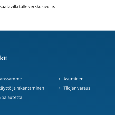
aatavilla tälle verkkosivulle.
kit
 kanssamme
Asuminen
yttö ja rakentaminen
Tilojen varaus
 palautetta