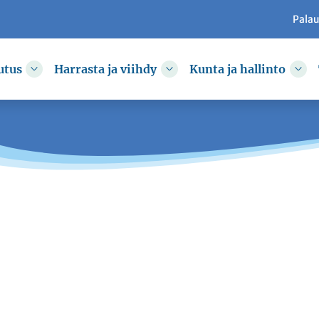
Pala
utus
Harrasta ja viihdy
Kunta ja hallinto
kkoa
Vaihda alasvetovalikkoa
Vaihda alasvetovalikkoa
Vai