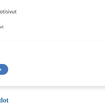
tisivut
ut
e
dot