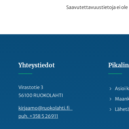
Saavutettavuustietoja ei ole s
Yhteystiedot
Pikalin
Virastotie 3
Asioi
56100 RUOKOLAHTI
Maankä
kirjaamo@ruokolahti.fi
Lähetä
puh. +358 5 26911