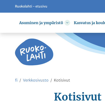
Ruokolahti - etusivu
Siirry pääsisältöön
Siirry päävalikkoon
Asuminen ja ympäristö
Kasvatus ja koul
Vaihda alasvetovali
fi
Verkkosivusto
Kotisivut
Kotisivut