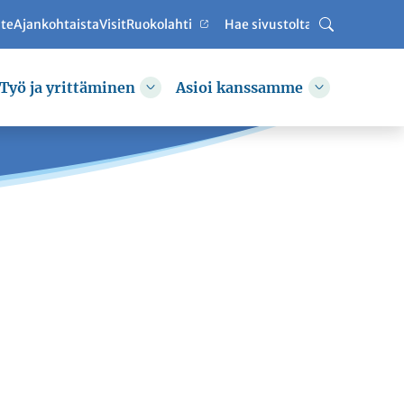
ute
Ajankohtaista
VisitRuokolahti
Haku
Työ ja yrittäminen
Asioi kanssamme
hda alasvetovalikkoa
Vaihda alasvetovalikkoa
Vaihda alas