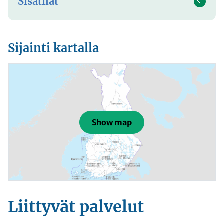
Sisätilat
Sijainti kartalla
Show map
Liittyvät
palvelut