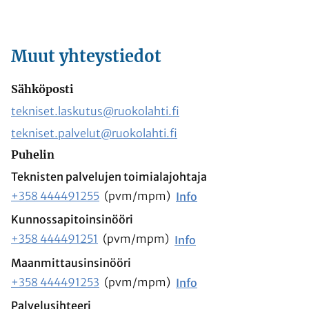
Muut yhteystiedot
Sähköposti
tekniset.laskutus@ruokolahti.fi
tekniset.palvelut@ruokolahti.fi
Puhelin
Teknisten palvelujen toimialajohtaja
+358 444491255
(pvm/mpm)
Info
Kunnossapitoinsinööri
+358 444491251
(pvm/mpm)
Info
Maanmittausinsinööri
+358 444491253
(pvm/mpm)
Info
Palvelusihteeri