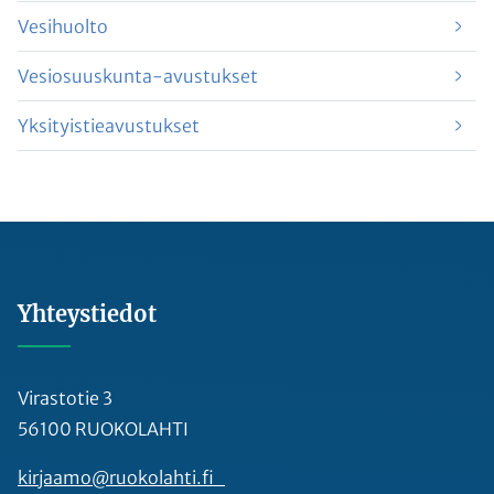
Vesihuolto
Vesiosuuskunta-avustukset
Yksityistieavustukset
Yhteystiedot
Virastotie 3
56100 RUOKOLAHTI
kirjaamo@ruokolahti.fi