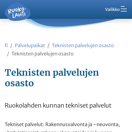
Hak
Asuminen ja ympäristö
Siirry pääsisältöön
Siirry päävalikkoon
Valikko
Vaih
Ruokolahti - etusivu
Palaute
Kasvatus ja koulutus
Ajankohtaista
Vaih
VisitRuokolahti
fi
Palvelupaikat
Teknisten palvelujen osasto
Harrasta ja viihdy
Vaih
Teknisten palvelujen osasto
Kunta ja hallinto
Teknisten palvelujen
Vaih
osasto
Työ ja yrittäminen
Vaih
Asioi kanssamme
Ruokolahden kunnan tekniset palvelut
Vaih
Tekniset palvelut: Rakennusvalvonta ja –neuvonta,