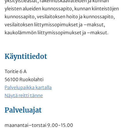
yksityistieasiat, rakennuskaavateiden ja kunnan
yleisten alueiden kunnossapito, kunnan kiinteistöjen
kunnossapito, vesilaitoksen hoito ja kunnossapito,
vesilaitoksen liittymissopimukset ja –maksut,
kaukolämmön liittymissopimukset ja –maksut.
Käyntitiedot
Toritie 6 A
56100 Ruokolahti
Palvelupaikka kartalla
Näytä reitti tänne
Palveluajat
maanantai–torstai 9.00-15.00